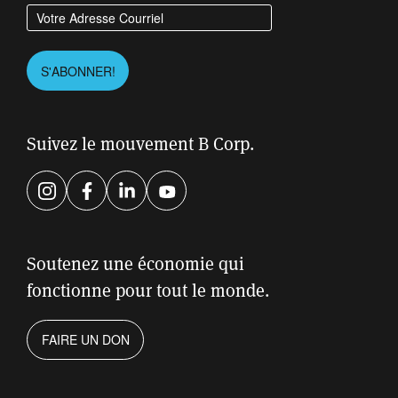
Entrez votre adresse courriel
Please leave this field empty.
S'ABONNER!
Suivez le mouvement B Corp.
Instagram
Facebook
LinkedIn
YouTube
Soutenez une économie qui
fonctionne pour tout le monde.
FAIRE UN DON