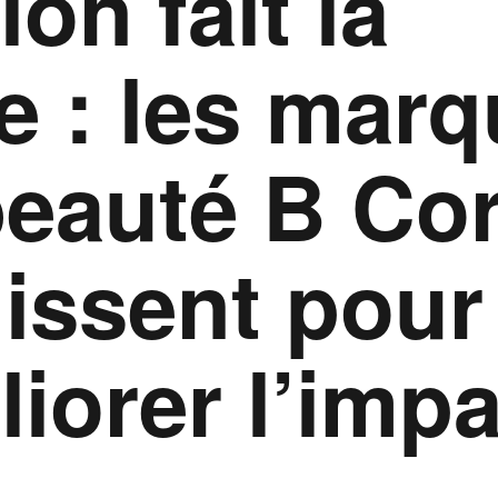
ion fait la
e : les mar
beauté B Co
issent pour
iorer l’impa