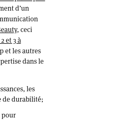
ement d’un
ommunication
Beauty
, ceci
2 et 3 à
 et les autres
pertise dans le
ssances, les
 de durabilité;
s pour