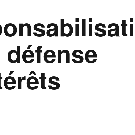
onsabilisat
a défense
térêts