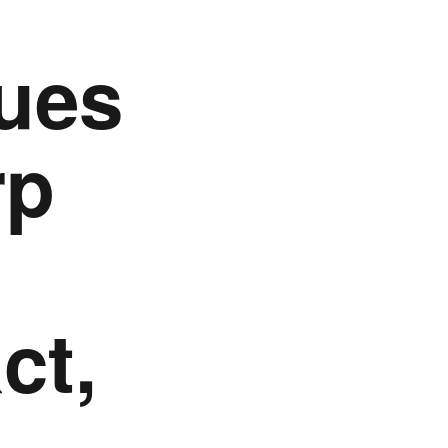
ques
rp
ct,