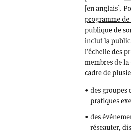
[en anglais]
. P
programme de r
publique de so
inclut la publi
l’échelle des p
membres de la c
cadre de plusie
des groupes d
pratiques exe
des événement
réseauter, di