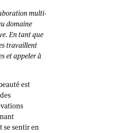
aboration multi-
eau domaine
ve. En tant que
s travaillent
s et appeler à
beauté est
 des
ovations
nnant
 se sentir en