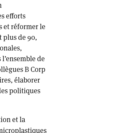
n
s efforts
 et réformer le
t plus de 90,
ionales,
s l’ensemble de
collègues B Corp
res, élaborer
es politiques
ion et la
microplastiques