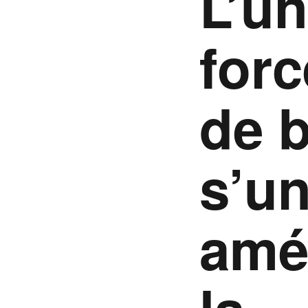
L’un
forc
de 
s’un
amél