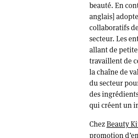
beauté. En cont
anglais]
adopte 
collaboratifs d
secteur. Les ent
allant de petit
travaillent de
la chaîne de va
du secteur pour
des ingrédients
qui créent un i
Chez
Beauty Ki
promotion d’
em