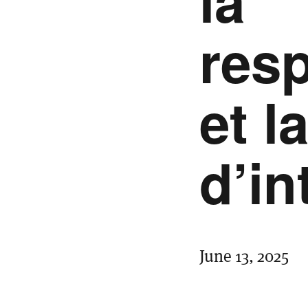
la
resp
et l
d’in
June 13, 2025