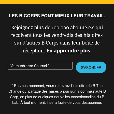
couleur
Benefit Corporations
LES B CORPS FONT MIEUX LEUR TRAVAIL.
INFOS POUR LES B CORP
Rejoignez plus de 100 000 abonné.e.s qui
reçoivent tous les vendredis des histoires
Infos pour les B Corp
sur d’autres B Corps dans leur boîte de
Votre certification
En apprendre plus
réception.
.
Guide pour le renouvellement de la certification B Corp
B Hive
Entrez votre adresse courriel
Please leave this field empty.
B Work
* En vous abonnant, vous recevrez l’infolettre de B The
B LAB
Change qui partage des mises à jour sur la communauté B
Corp, en plus de quelques nouvelles occasionnelles du B
À propos de B Lab États-Unis et Canada
Lab. À tout moment, il sera facile de vous désabonner.
Comment B Lab U.S. & Canada est-il financé ?