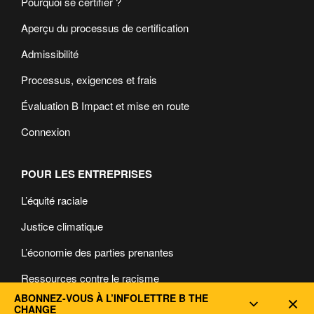
Pourquoi se certifier ?
Aperçu du processus de certification
Admissibilité
Processus, exigences et frais
Évaluation B Impact et mise en route
Connexion
POUR LES ENTREPRISES
L’équité raciale
Justice climatique
L’économie des parties prenantes
Ressources contre le racisme
ABONNEZ-VOUS À L’INFOLETTRE B THE
Dec
Ressources pour les personnes Autochtones, Noires et de
CHANGE